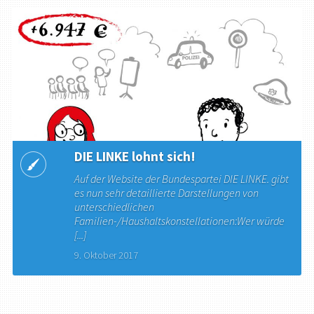
DIE LINKE lohnt sich!
Auf der Website der Bundespartei DIE LINKE. gibt
es nun sehr detaillierte Darstellungen von
unterschiedlichen
Familien-/Haushaltskonstellationen:Wer würde
[...]
9. Oktober 2017