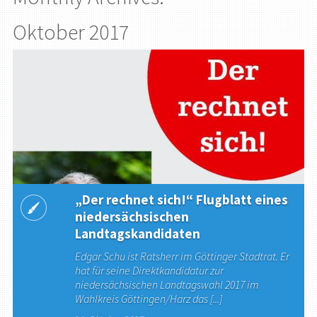
Oktober 2017
„Der rechnet sich!“ Flugblatt eines
niedersächsischen
Landtagskandidaten
Edgar Schu ist Ratsherr im Göttinger Stadtrat. Er
hat für seine Direktkandidatur zur
niedersächsischen Landtagswahl 2017 im
Wahlkreis Göttingen/Harz das [...]