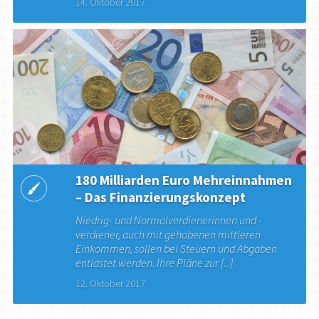
14. Oktober 2017
180 Milliarden Euro Mehreinnahmen
– Das Finanzierungskonzept
Niedrig- und Normalverdienerinnen und -
verdiener, auch mit gehobenen mittleren
Einkommen, sollen bei Steuern und Abgaben
entlastet werden. Ihre Pläne zur [...]
12. Oktober 2017